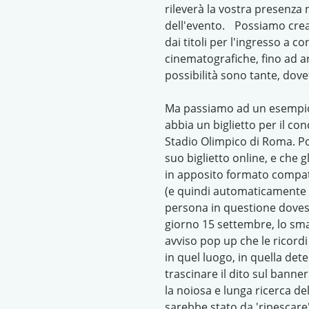
rileverà la vostra presenza 
dell'evento. Possiamo creare
dai titoli per l'ingresso a co
cinematografiche, fino ad arr
possibilità sono tante, dove
Ma passiamo ad un esempio 
abbia un biglietto per il con
Stadio Olimpico di Roma. Po
suo biglietto online, e che g
in apposito formato compa
(e quindi automaticamente a
persona in questione dovess
giorno 15 settembre, lo s
avviso pop up che le ricordi
in quel luogo, in quella det
trascinare il dito sul banner
la noiosa e lunga ricerca de
sarebbe stato da 'ripescare