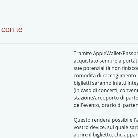
 con te
Tramite AppleWallet/Passb
acquistato sempre a portata
sue potenzialità non finisco
comodità di raccoglimento di 
biglietti saranno infatti in
(in caso di concerti, conven
stazione/areoporto di parten
dell'evento, orario di parten
Questo renderà possibile l'a
vostro device, sul quale sar
aprire il biglietto, che appa