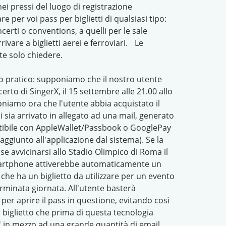
nei pressi del luogo di registrazione
 per voi pass per biglietti di qualsiasi tipo:
ncerti o conventions, a quelli per le sale
ivare a biglietti aerei e ferroviari. Le
te solo chiedere.
pratico: supponiamo che il nostro utente
certo di SingerX, il 15 settembre alle 21.00 allo
niamo ora che l'utente abbia acquistato il
li sia arrivato in allegato ad una mail, generato
tibile con AppleWallet/Passbook o GooglePay
ggiunto all'applicazione dal sistema). Se la
e avvicinarsi allo Stadio Olimpico di Roma il
martphone attiverebbe automaticamente un
 che ha un biglietto da utilizzare per un evento
erminata giornata. All'utente basterà
 per aprire il pass in questione, evitando così
l biglietto che prima di questa tecnologia
' in mezzo ad una grande quantità di email.