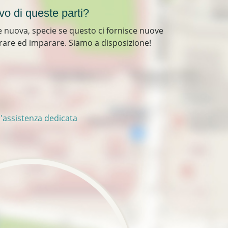
vo di queste parti?
 nuova, specie se questo ci fornisce nuove
rare ed imparare. Siamo a disposizione!
 'assistenza dedicata